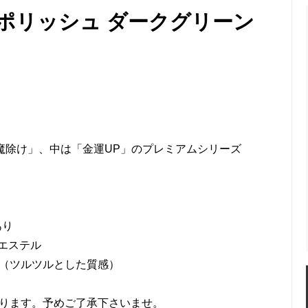
ー
 ポリッシュ ダークグリーン
カイラギ) マルチケース
ガルーシャ 名刺入れ ポリッシ
ャ 薄型カードケース(名刺入れ)
ガルーシャ マルチキーケース
シャ コインケース
ガルーシャ がま口 小銭入れ
ャ IDカードホルダー (パスケー
ガルーシャ ポーチ
魔除け」、中は「金運UP」のプレミアムシリーズ
シャ ゴルフボールマーカー
ガルーシャ ペンケース
ャ 福銭
ガルーシャ 福銭(梅花皮)
シャ トートバッグ
ガルーシャ ハンドバッグⅡ
あり
エステル
シャ ミニバッグ
ガルーシャ ハンドバッグ
工（ツルツルとした質感）
シャ ミニショルダーバッグ
ガルーシャ クラッチバッグ(フ
なります。予めご了承下さいませ。