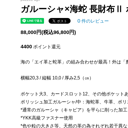
ァスナ
ガルーシャ×海蛇 長財布Ⅱ
ガルーシャ マルチケース(小財布)
梅花皮(
0
件のレビュー
ガルーシャ イントレチャート 名刺入れ
ガルーシ
88,000円(税込96,800円)
ガルーシャ スマートキーケース
ガルー
4400
ポイント還元
ガルーシャ カードケース
ガルーシ
ス)
海の「エイ革と蛇革」の組み合わせが最高！外は「
ガルーシャ iPhoneケース
ガルー
横幅20,3 / 縦幅 10,0 / 厚み2,5（㎝）
ガルーシャ 印鑑ケース
ガルーシ
ガルーシャ 伝票ホルダー マグネット式
ガルー
ポケット大3、カードスロット12、その他ポケット
ポリッシュ加工ガルーシャ/中：海蛇革、牛革、ポリ
ガルーシャ ミニトートバッグⅡ
ガルー
*通常のガルーシャ（キャビア）を平らに削った加
*YKK高級ファスナー使用
ガルーシャ クラッチバッグ
ガルー
*色や粒の大きさ等、天然の革の為それぞれ若干異