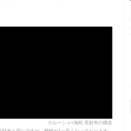
シャ ピアス
ガルーシャ リング
ャ 部材
ガルーシャ×海蛇 長財布の構造
長財布と同じですが、横幅が1㎝長くなっております。