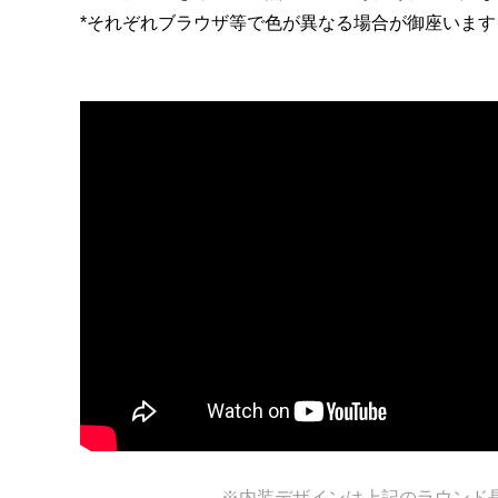
ガルーシャ バングル/ブレスレット
ガルー
*それぞれブラウザ等で色が異なる場合が御座います
ガルーシャ アンクレット
ガルーシ
※内装デザインは上記のラウンド