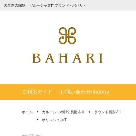
大自然の賜物 ガルーシャ専門ブランド ‐ バハリ -
ガルーシャ×海蛇 長財布Ⅱ
ポリッシュ加工
BAHARIについて
ガルーシ
キャビ
ガルー
ッシュ
ガルーシャ 長財布 ラウンドファスナー
キャビア加工 パール＆スパークリング
梅花皮 (カイラギ) - 積年の研究で商品化
ガルー
梅花皮(
間違い
キャビア
＆エアブラシカラー
した梅花皮
ガルーシャ ラージサイズ ダブルファス
動画集
ガルー
過去の
ナー 長財布
し）
ご利用ガイド
お問い合わせ/Inquiry
SHOP - 銀座本店 -
English
ガルーシャ ショート財布（連石）
ガルー
ホーム
ガルーシャ×海蛇 長財布Ⅱ
ラウンド長財布Ⅱ
梅花皮(カイラギ) 長財布 ラウンドファ
梅花皮(
ポリッシュ加工
スナー
ガルーシャ マネークリップ
ガルーシ
pwz201-dgn