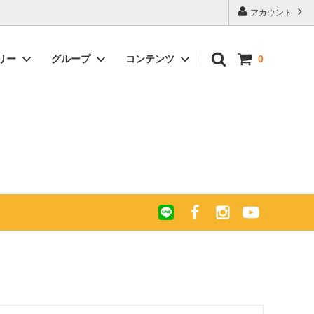
アカウント
リー
グループ
コンテンツ
0
ー キャ
について
ガルーシャ 長財布 ラウンドファスナー
キャビア加工 パール＆スパークリング
エキゾチックレザー買い付け紀行 -珍し
ポリッシュ
カラー
い革、珍しい財布を求めて-
 ラウン
グ
ガルーシャ マチ付きラージサイズ長財
後悔しない「お財布の供養」
布ラウンドファスナー
ガルーシャ ショート財布
ギフト
ガルーシャ イントレチャート ミニ財布
梅花皮(カイラギ) ミニ財布
布)Ⅱ
ガルーシャ イントレチャート マルチケ