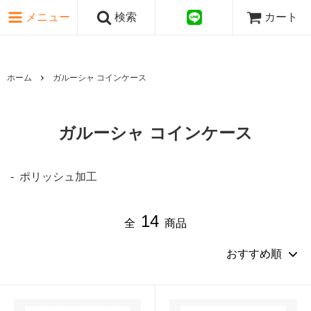
ピンク・レッド系
メニュー
検索
カート
パープル・ブラウン系
グレー・ブラック系
ゴールド・シルバー系
国旗シリーズ
ホーム
ガルーシャ コインケース
日本伝文様シリーズ
ガルーシャ コインケース
ポリッシュ加工
14
全
商品