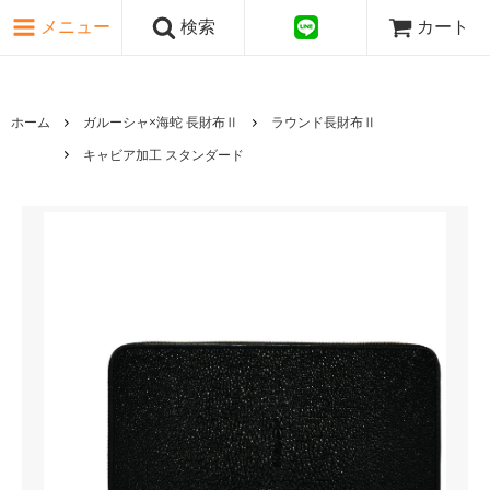
ピンク・レッド系
メニュー
検索
カート
パープル・ブラウン系
グレー・ブラック系
ゴールド・シルバー系
国旗シリーズ
ホーム
ガルーシャ×海蛇 長財布Ⅱ
ラウンド長財布Ⅱ
日本伝文様シリーズ
キャビア加工 スタンダード