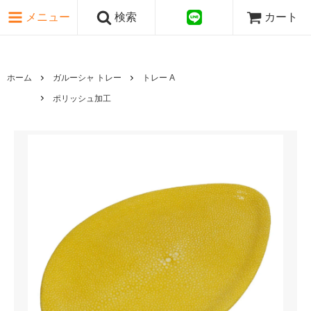
ピンク・レッド系
メニュー
検索
カート
パープル・ブラウン系
グレー・ブラック系
ゴールド・シルバー系
国旗シリーズ
ホーム
ガルーシャ トレー
トレー A
日本伝文様シリーズ
ポリッシュ加工