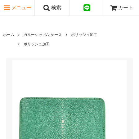
ピンク・レッド系
メニュー
検索
カート
パープル・ブラウン系
グレー・ブラック系
ゴールド・シルバー系
国旗シリーズ
ホーム
ガルーシャ ペンケース
ポリッシュ加工
日本伝文様シリーズ
ポリッシュ加工