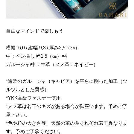
自由なマインドで楽しもう
横幅16,0 / 縦幅 9,3 / 厚み2,5（㎝）
中：ペン挿し 幅1,5（㎝）×4
ガルーシャ/中：牛革（ヌメ革：ネイビー）
*通常のガルーシャ（キャビア）を平らに削った加工（ツ
ルツルとした質感）
*YKK高級ファスナー使用
*ヌメ革は若干のキズがある場合が御座います。予めご了
承下さい。
*色や粒の大きさ等、天然の革の為それぞれ若干異なりま
す。予めご了承ください。