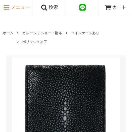
ピンク・レッド系
メニュー
検索
カート
パープル・ブラウン系
グレー・ブラック系
ゴールド・シルバー系
国旗シリーズ
ホーム
ガルーシャ ショート財布
コインケースあり
日本伝文様シリーズ
ポリッシュ加工