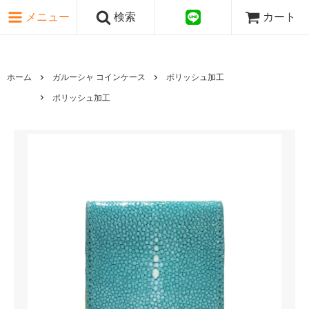
ピンク・レッド系
メニュー
検索
カート
パープル・ブラウン系
グレー・ブラック系
ゴールド・シルバー系
国旗シリーズ
ホーム
ガルーシャ コインケース
ポリッシュ加工
日本伝文様シリーズ
ポリッシュ加工