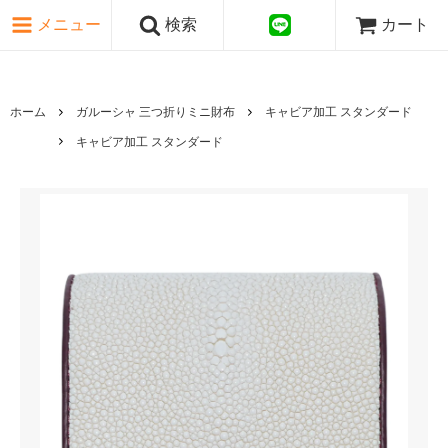
ピンク・レッド系
メニュー
検索
カート
パープル・ブラウン系
グレー・ブラック系
ゴールド・シルバー系
国旗シリーズ
ホーム
ガルーシャ 三つ折りミニ財布
キャビア加工 スタンダード
日本伝文様シリーズ
キャビア加工 スタンダード