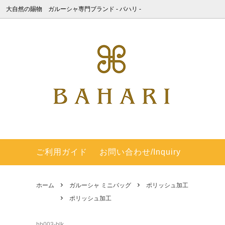
大自然の賜物 ガルーシャ専門ブランド ‐ バハリ -
ガルーシャ×海蛇 長財布Ⅱ
ポリッシュ加工
BAHARIについて
ガルーシ
キャビ
ガルー
ッシュ
ガルーシャ 長財布 ラウンドファスナー
キャビア加工 パール＆スパークリング
梅花皮 (カイラギ) - 積年の研究で商品化
ガルー
梅花皮(
間違い
キャビア
＆エアブラシカラー
した梅花皮
ガルーシャ ラージサイズ ダブルファス
動画集
ガルー
過去の
ナー 長財布
し）
ご利用ガイド
お問い合わせ/Inquiry
SHOP - 銀座本店 -
English
ガルーシャ ショート財布（連石）
ガルー
ホーム
ガルーシャ ミニバッグ
ポリッシュ加工
梅花皮(カイラギ) 長財布 ラウンドファ
梅花皮(
ポリッシュ加工
スナー
ガルーシャ マネークリップ
ガルーシ
hb003-blk