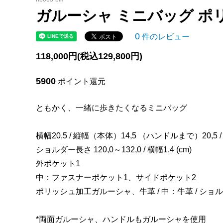
ァスナ
ガルーシャ ミニバッグ ポ
ガルーシャ マルチケース(小財布)
梅花皮(
0
件のレビュー
ガルーシャ イントレチャート 名刺入れ
ガルーシ
118,000円(税込129,800円)
ガルーシャ スマートキーケース
ガルー
5900
ポイント還元
ガルーシャ カードケース
ガルーシ
ス)
ともかく、一緒に歩きたくなるミニバッグ
ガルーシャ iPhoneケース
ガルー
横幅20,5 / 縦幅（本体）14,5 （ハンドルまで）20,5 / 
ガルーシャ 印鑑ケース
ガルーシ
ショルダー長さ 120,0～132,0 / 横幅1,4 (cm)
ガルーシャ 伝票ホルダー マグネット式
ガルー
外ポケット1
中：ファスナーポケット1、サイドポケット2
ガルーシャ ミニトートバッグⅡ
ガルー
ポリッシュ加工ガルーシャ、牛革 / 中：牛革 / ショ
ガルーシャ クラッチバッグ
ガルー
*両面ガルーシャ、ハンドルもガルーシャを使用