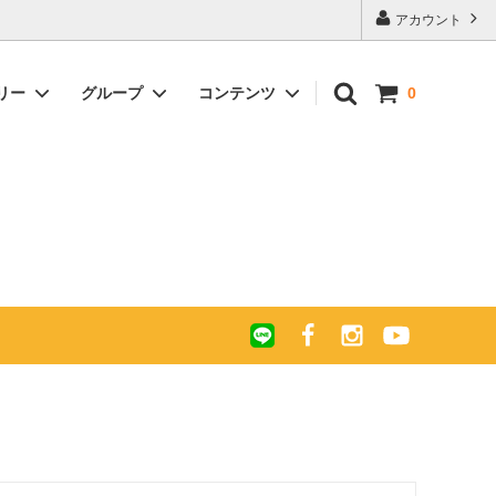
アカウント
リー
グループ
コンテンツ
0
ー キャ
について
ガルーシャ 長財布 ラウンドファスナー
キャビア加工 パール＆スパークリング
エキゾチックレザー買い付け紀行 -珍し
ポリッシュ
カラー
い革、珍しい財布を求めて-
 ラウン
グ
ガルーシャ マチ付きラージサイズ長財
後悔しない「お財布の供養」
布ラウンドファスナー
ガルーシャ ショート財布
ギフト
ガルーシャ イントレチャート ミニ財布
梅花皮(カイラギ) ミニ財布
布)Ⅱ
ガルーシャ イントレチャート マルチケ