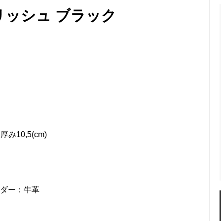
ー
リッシュ ブラック
カイラギ) マルチケース
ガルーシャ 名刺入れ ポリッシ
ャ 薄型カードケース(名刺入れ)
ガルーシャ マルチキーケース
シャ コインケース
ガルーシャ がま口 小銭入れ
ャ IDカードホルダー (パスケー
ガルーシャ ポーチ
シャ ゴルフボールマーカー
ガルーシャ ペンケース
厚み10,5(cm)
ャ 福銭
ガルーシャ 福銭(梅花皮)
シャ トートバッグ
ガルーシャ ハンドバッグⅡ
シャ ミニバッグ
ガルーシャ ハンドバッグ
ルダー：牛革
シャ ミニショルダーバッグ
ガルーシャ クラッチバッグ(フ