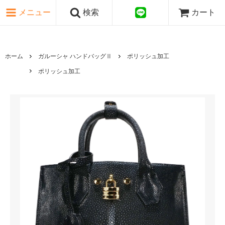
ピンク・レッド系
メニュー
検索
カート
パープル・ブラウン系
グレー・ブラック系
ゴールド・シルバー系
国旗シリーズ
ホーム
ガルーシャ ハンドバッグⅡ
ポリッシュ加工
日本伝文様シリーズ
ポリッシュ加工