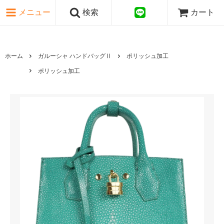
ピンク・レッド系
メニュー
検索
カート
パープル・ブラウン系
グレー・ブラック系
ゴールド・シルバー系
国旗シリーズ
ホーム
ガルーシャ ハンドバッグⅡ
ポリッシュ加工
日本伝文様シリーズ
ポリッシュ加工