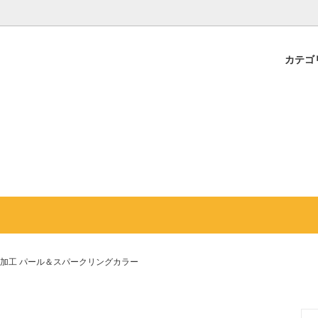
カテゴ
ャ 長財布 L型ファスナー ポリ
ア加工 スタンダード
シャ（エイ革）の魅力
ガルーシャ 長財布 L型ファスナ
キャビア加工 パールカラー
ガルーシャの「皮」と「加工」
ビア
シャ イントレチャート 長財布
カイラギ)
だらけの開運財布
ガルーシャ ラージサイズ長財布
ガルーシャ「個体差」ランキン
ドファスナー
シャ お札入れ（コインケースな
イベント
ガルーシャ 薄型長財布
取扱店
 Site
シャ 三つ折りミニ財布
ガルーシャ ミニ財布
加工 パール＆スパークリングカラー
カイラギ) セット
梅花皮(カイラギ) ショート財布
ャ マルチケース(小財布) L型フ
ガルーシャ マルチケース(小財