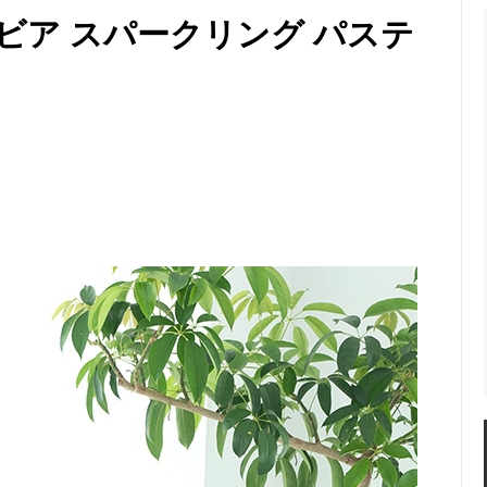
ー
ャビア スパークリング パステ
カイラギ) マルチケース
ガルーシャ 名刺入れ ポリッシ
ャ 薄型カードケース(名刺入れ)
ガルーシャ マルチキーケース
シャ コインケース
ガルーシャ がま口 小銭入れ
ャ IDカードホルダー (パスケー
ガルーシャ ポーチ
シャ ゴルフボールマーカー
ガルーシャ ペンケース
ャ 福銭
ガルーシャ 福銭(梅花皮)
シャ トートバッグ
ガルーシャ ハンドバッグⅡ
シャ ミニバッグ
ガルーシャ ハンドバッグ
シャ ミニショルダーバッグ
ガルーシャ クラッチバッグ(フ