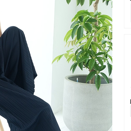
シャ ピアス
ガルーシャ リング
ャ 部材