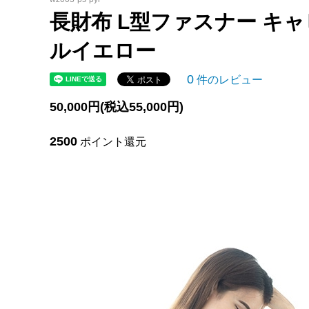
ァスナ
長財布 L型ファスナー キ
ガルーシャ マルチケース(小財布)
梅花皮(
ルイエロー
ガルーシャ イントレチャート 名刺入れ
ガルーシ
0
件のレビュー
ガルーシャ スマートキーケース
ガルー
50,000円(税込55,000円)
ガルーシャ カードケース
ガルーシ
ス)
2500
ポイント還元
ガルーシャ iPhoneケース
ガルー
ガルーシャ 印鑑ケース
ガルーシ
ガルーシャ 伝票ホルダー マグネット式
ガルー
ガルーシャ ミニトートバッグⅡ
ガルー
ガルーシャ クラッチバッグ
ガルー