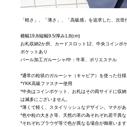
「軽さ」、「薄さ」、「高級感」を追求した、次世
横幅19,8/縦幅9.5/厚み1,8(cm)
お札収納2か所、カードスロット12、中央コインポ
ポケットあり
パール加工ガルーシャ/中：牛革、ポリエステル
*通常の粒状のガルーシャ（キャビア）を使った仕様
*YKK高級ファスナー使用
*中央はコインポケット、お札はその両サイドに収
は滅多にございません。
*薄くて軽く、スタイリッシュなデザイン。マチが
*色や粒の大きさ等、天然の革の為それぞれ若干異
*それぞれブラウザ等で色が異なる場合が御座います