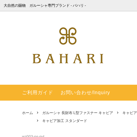
大自然の賜物 ガルーシャ専門ブランド ‐ バハリ -
ガルーシャ×海蛇 長財布Ⅱ
ポリッシュ加工
BAHARIについて
ガルーシ
キャビ
ガルー
ッシュ
ガルーシャ 長財布 ラウンドファスナー
キャビア加工 パール＆スパークリング
梅花皮 (カイラギ) - 積年の研究で商品化
ガルー
梅花皮(
間違い
キャビア
＆エアブラシカラー
した梅花皮
ガルーシャ ラージサイズ ダブルファス
動画集
ガルー
過去の
ナー 長財布
し）
ご利用ガイド
お問い合わせ/Inquiry
SHOP - 銀座本店 -
English
ガルーシャ ショート財布（連石）
ガルー
ホーム
ガルーシャ 長財布 L型ファスナー キャビア
キャビア
梅花皮(カイラギ) 長財布 ラウンドファ
梅花皮(
キャビア加工 スタンダード
スナー
ガルーシャ マネークリップ
ガルーシ
wz003-ps-pyl