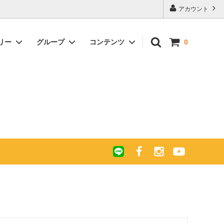
アカウント
リー
グループ
コンテンツ
0
ー キャ
について
ガルーシャ 長財布 ラウンドファスナー
キャビア加工 パール＆スパークリング
エキゾチックレザー買い付け紀行 -珍し
ポリッシュ
カラー
い革、珍しい財布を求めて-
 ラウン
グ
ガルーシャ マチ付きラージサイズ長財
後悔しない「お財布の供養」
布ラウンドファスナー
ガルーシャ ショート財布
ギフト
ガルーシャ イントレチャート ミニ財布
梅花皮(カイラギ) ミニ財布
布)Ⅱ
ガルーシャ イントレチャート マルチケ