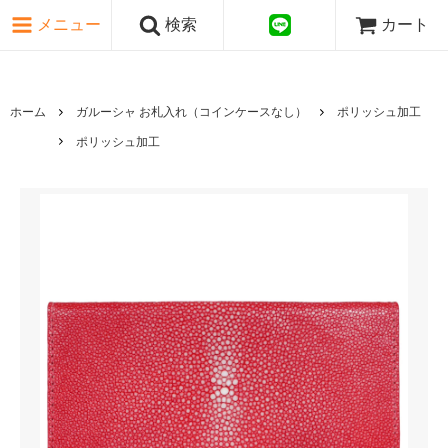
ピンク・レッド系
メニュー
検索
カート
パープル・ブラウン系
グレー・ブラック系
ゴールド・シルバー系
国旗シリーズ
ホーム
ガルーシャ お札入れ（コインケースなし）
ポリッシュ加工
日本伝文様シリーズ
ポリッシュ加工