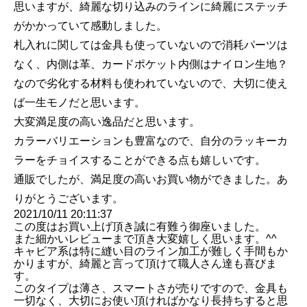
思いますが、綺麗な切り込みのラインに綺麗にステッチ
がかかっていて感動しました。
札入れに関しては金具も使っていないので消耗パーツは
なく、内側は革、カードポケット内側はナイロン生地？
なので劣化する材料も使われていないので、大切に使え
ば一生モノだと思います。
大変満足度の高い逸品だと思います。
カラーバリエーションも豊富なので、自分のラッキーカ
ラーをチョイスすることができる点も嬉しいです。
通販でしたが、満足度の高いお買い物ができました。あ
りがとうございます。
2021/10/11 20:11:37
この度はお買い上げ頂き誠に有難う御座いました。
また細かいレビューまで頂き大変嬉しく思います。^^
キャビア系は特に縫い目のライン加工が難しく手間もか
かりますが、綺麗と言って頂けて職人さん達も喜びま
す。
このタイプは薄さ、スマートさが売りですので、金具も
一切なく、大切にお使い頂ければかなり長持ちすると思