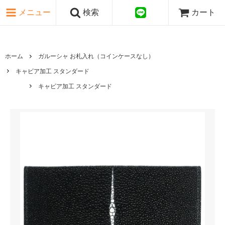
ピンク・レッド系
メニュー
検索
カート
パープル・ブラウン系
グレー・ブラック系
ゴールド・シルバー系
国旗シリーズ
ホーム
ガルーシャ お札入れ（コインケースなし）
日本伝文様シリーズ
キャビア加工 スタンダード
キャビア加工 スタンダード