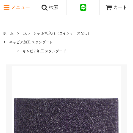
ピンク・レッド系
メニュー
検索
カート
パープル・ブラウン系
グレー・ブラック系
ゴールド・シルバー系
国旗シリーズ
ホーム
ガルーシャ お札入れ（コインケースなし）
日本伝文様シリーズ
キャビア加工 スタンダード
キャビア加工 スタンダード