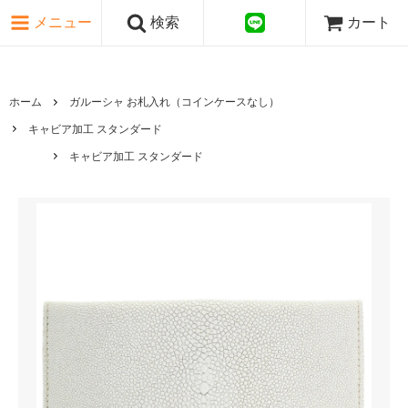
ピンク・レッド系
メニュー
検索
カート
パープル・ブラウン系
グレー・ブラック系
ゴールド・シルバー系
国旗シリーズ
ホーム
ガルーシャ お札入れ（コインケースなし）
日本伝文様シリーズ
キャビア加工 スタンダード
キャビア加工 スタンダード