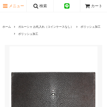
ピンク・レッド系
メニュー
検索
カート
パープル・ブラウン系
グレー・ブラック系
ゴールド・シルバー系
国旗シリーズ
ホーム
ガルーシャ お札入れ（コインケースなし）
ポリッシュ加工
日本伝文様シリーズ
ポリッシュ加工