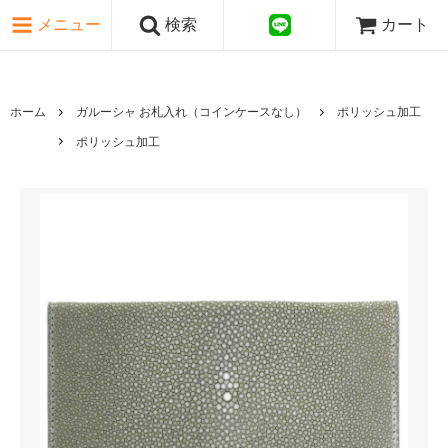
ピンク・レッド系
メニュー
検索
カート
パープル・ブラウン系
グレー・ブラック系
ゴールド・シルバー系
国旗シリーズ
ホーム
ガルーシャ お札入れ（コインケースなし）
ポリッシュ加工
日本伝文様シリーズ
ポリッシュ加工