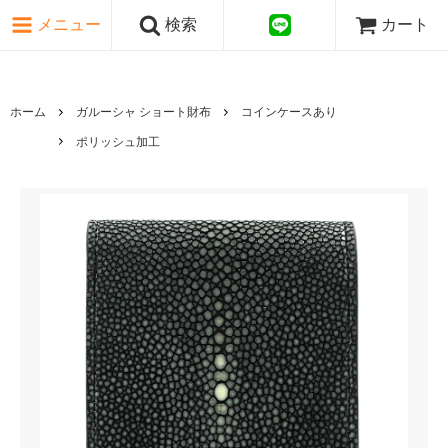
ピンク・レッド系
メニュー
検索
カート
パープル・ブラウン系
グレー・ブラック系
ゴールド・シルバー系
国旗シリーズ
ホーム
ガルーシャ ショート財布
コインケースあり
日本伝文様シリーズ
ポリッシュ加工