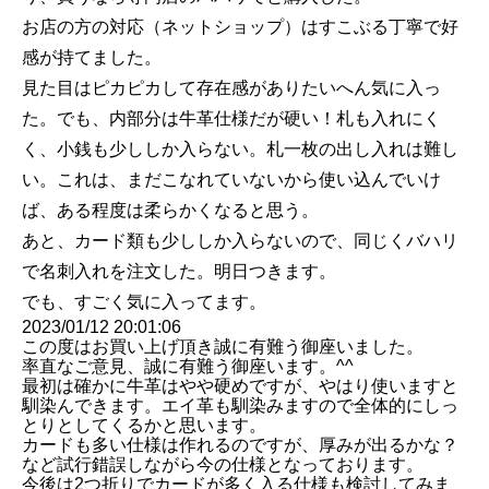
お店の方の対応（ネットショップ）はすこぶる丁寧で好
感が持てました。
見た目はピカピカして存在感がありたいへん気に入っ
た。でも、内部分は牛革仕様だが硬い！札も入れにく
く、小銭も少ししか入らない。札一枚の出し入れは難し
い。これは、まだこなれていないから使い込んでいけ
ば、ある程度は柔らかくなると思う。
あと、カード類も少ししか入らないので、同じくバハリ
で名刺入れを注文した。明日つきます。
でも、すごく気に入ってます。
2023/01/12 20:01:06
この度はお買い上げ頂き誠に有難う御座いました。
率直なご意見、誠に有難う御座います。^^
最初は確かに牛革はやや硬めですが、やはり使いますと
馴染んできます。エイ革も馴染みますので全体的にしっ
とりとしてくるかと思います。
カードも多い仕様は作れるのですが、厚みが出るかな？
など試行錯誤しながら今の仕様となっております。
今後は2つ折りでカードが多く入る仕様も検討してみま