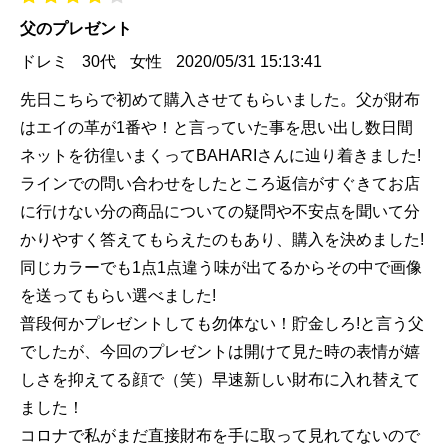
父のプレゼント
ドレミ
30代
女性
2020/05/31 15:13:41
先日こちらで初めて購入させてもらいました。父が財布
はエイの革が1番や！と言っていた事を思い出し数日間
ネットを彷徨いまくってBAHARIさんに辿り着きました!
ラインでの問い合わせをしたところ返信がすぐきてお店
に行けない分の商品についての疑問や不安点を聞いて分
かりやすく答えてもらえたのもあり、購入を決めました!
同じカラーでも1点1点違う味が出てるからその中で画像
を送ってもらい選べました!
普段何かプレゼントしても勿体ない！貯金しろ!と言う父
でしたが、今回のプレゼントは開けて見た時の表情が嬉
しさを抑えてる顔で（笑）早速新しい財布に入れ替えて
ました！
コロナで私がまだ直接財布を手に取って見れてないので