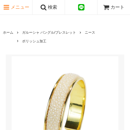
ピンク・レッド系
メニュー
検索
カート
パープル・ブラウン系
グレー・ブラック系
ゴールド・シルバー系
国旗シリーズ
ホーム
ガルーシャ バングル/ブレスレット
ニース
日本伝文様シリーズ
ポリッシュ加工