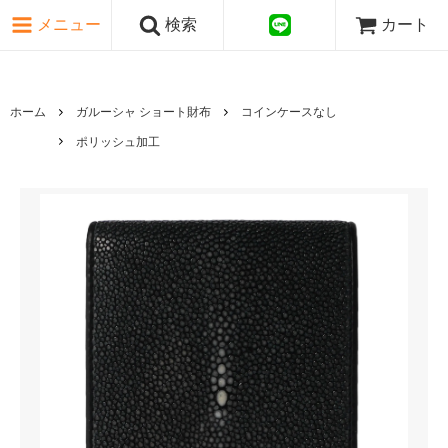
ピンク・レッド系
メニュー
検索
カート
パープル・ブラウン系
グレー・ブラック系
ゴールド・シルバー系
国旗シリーズ
ホーム
ガルーシャ ショート財布
コインケースなし
日本伝文様シリーズ
ポリッシュ加工