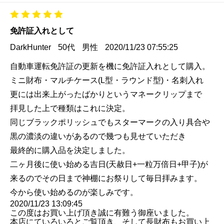
免許証入れとして
DarkHunter
50代
男性
2020/11/23 07:55:25
自動車運転免許証の更新を機に免許証入れとして購入。
ミニ財布・マルチケース(L型・ラウンド型)・名刺入れ
更には出来上がったばかりというマネークリップまで
拝見した上で種類はこれに決定。
同じブラックポリッシュでもスターマークの入り具合や
黒の濃淡の違いがあるので幾つも見せていただき
最終的に購入品を決定しました。
二ヶ月後に使い始める吉日(天赦日+一粒万倍日+甲子)が
来るのでその日まで神棚にお祭りして毎日拝みます。
今から使い始めるのが楽しみです。
2020/11/23 13:09:45
この度はお買い上げ頂き誠に有難う御座いました。
本店にていろいろとご覧頂き、そして長財布もお買い上