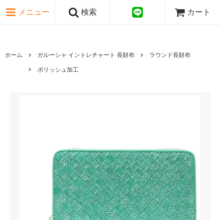
ピンク・レッド系
メニュー
検索
カート
パープル・ブラウン系
グレー・ブラック系
ゴールド・シルバー系
国旗シリーズ
ホーム
ガルーシャ イントレチャート 長財布
ラウンド長財布
日本伝文様シリーズ
ポリッシュ加工