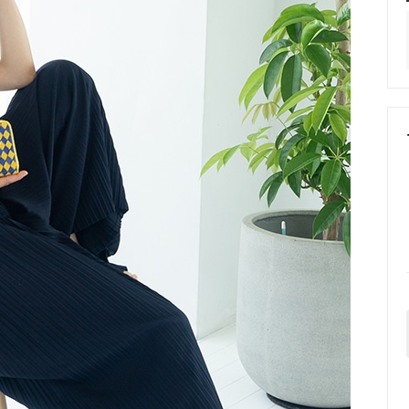
シャ ピアス
ガルーシャ リング
ャ 部材