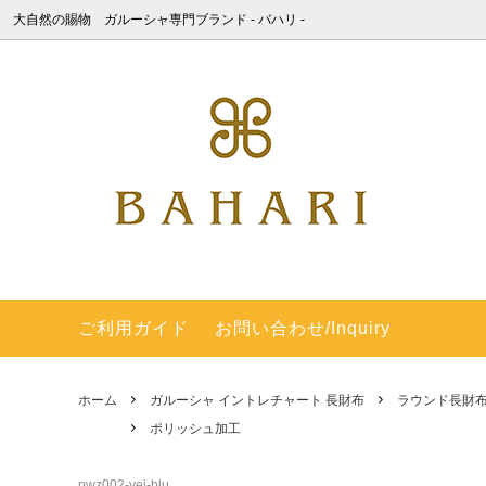
大自然の賜物 ガルーシャ専門ブランド ‐ バハリ -
ガルーシャ×海蛇 長財布Ⅱ
ポリッシュ加工
BAHARIについて
ガルーシ
キャビ
ガルー
ッシュ
ガルーシャ 長財布 ラウンドファスナー
キャビア加工 パール＆スパークリング
梅花皮 (カイラギ) - 積年の研究で商品化
ガルー
梅花皮(
間違い
キャビア
＆エアブラシカラー
した梅花皮
ガルーシャ ラージサイズ ダブルファス
動画集
ガルー
過去の
ナー 長財布
し）
ご利用ガイド
お問い合わせ/Inquiry
SHOP - 銀座本店 -
English
ガルーシャ ショート財布（連石）
ガルー
ホーム
ガルーシャ イントレチャート 長財布
ラウンド長財
梅花皮(カイラギ) 長財布 ラウンドファ
梅花皮(
ポリッシュ加工
スナー
ガルーシャ マネークリップ
ガルーシ
pwz002-yei-blu