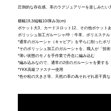
圧倒的な存在感、革のラグジュアリーを楽しみたい
横幅19,3/縦幅10/厚み3(cm)
ポケット大3、カードスロット12、その他ポケット
ポリッシュ加工ガルーシャ/中：牛革、ポリエステル
*通常のガルーシャ（キャビア）を平らに削ったポ
*そのポリッシュ加工のガルーシャを、職人が「技
*薄い状態のモノを手作業で丹念に編み込む
*編み込みなので、通常の2倍のガルーシャを要する
*YKK高級ファスナー使用
*色や粒の大きさ等、天然の革の為それぞれ若干異