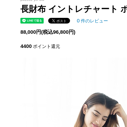
ァスナ
長財布 イントレチャート 
ガルーシャ マルチケース(小財布)
梅花皮(
0
件のレビュー
ガルーシャ イントレチャート 名刺入れ
ガルーシ
88,000円(税込96,800円)
ガルーシャ スマートキーケース
ガルー
4400
ポイント還元
ガルーシャ カードケース
ガルーシ
ス)
ガルーシャ iPhoneケース
ガルー
ガルーシャ 印鑑ケース
ガルーシ
ガルーシャ 伝票ホルダー マグネット式
ガルー
ガルーシャ ミニトートバッグⅡ
ガルー
ガルーシャ クラッチバッグ
ガルー