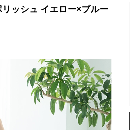
ー
ポリッシュ イエロー×ブルー
カイラギ) マルチケース
ガルーシャ 名刺入れ ポリッシ
ャ 薄型カードケース(名刺入れ)
ガルーシャ マルチキーケース
シャ コインケース
ガルーシャ がま口 小銭入れ
ャ IDカードホルダー (パスケー
ガルーシャ ポーチ
シャ ゴルフボールマーカー
ガルーシャ ペンケース
ャ 福銭
ガルーシャ 福銭(梅花皮)
シャ トートバッグ
ガルーシャ ハンドバッグⅡ
シャ ミニバッグ
ガルーシャ ハンドバッグ
シャ ミニショルダーバッグ
ガルーシャ クラッチバッグ(フ