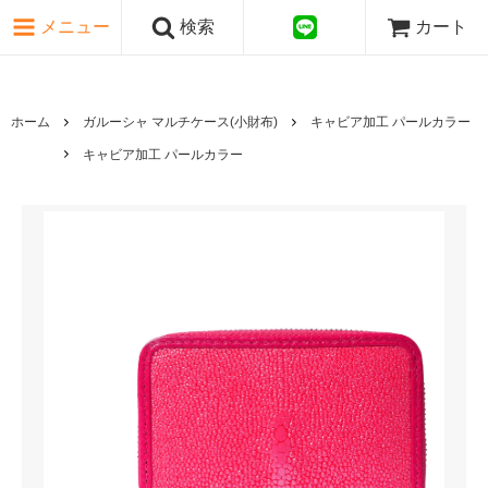
ピンク・レッド系
メニュー
検索
カート
パープル・ブラウン系
グレー・ブラック系
ゴールド・シルバー系
国旗シリーズ
ホーム
ガルーシャ マルチケース(小財布)
キャビア加工 パールカラー
日本伝文様シリーズ
キャビア加工 パールカラー