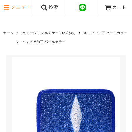
ピンク・レッド系
メニュー
検索
カート
パープル・ブラウン系
グレー・ブラック系
ゴールド・シルバー系
国旗シリーズ
ホーム
ガルーシャ マルチケース(小財布)
キャビア加工 パールカラー
日本伝文様シリーズ
キャビア加工 パールカラー