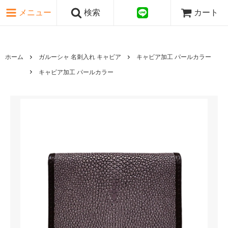
ピンク・レッド系
メニュー
検索
カート
パープル・ブラウン系
グレー・ブラック系
ゴールド・シルバー系
国旗シリーズ
ホーム
ガルーシャ 名刺入れ キャビア
キャビア加工 パールカラー
日本伝文様シリーズ
キャビア加工 パールカラー