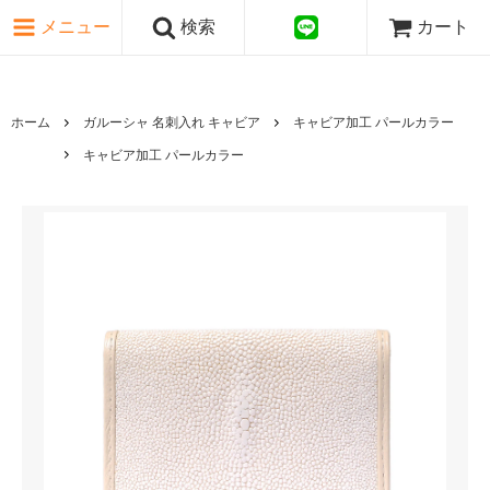
ピンク・レッド系
メニュー
検索
カート
パープル・ブラウン系
グレー・ブラック系
ゴールド・シルバー系
国旗シリーズ
ホーム
ガルーシャ 名刺入れ キャビア
キャビア加工 パールカラー
日本伝文様シリーズ
キャビア加工 パールカラー