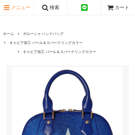
ピンク・レッド系
メニュー
検索
カート
パープル・ブラウン系
グレー・ブラック系
ゴールド・シルバー系
国旗シリーズ
ホーム
ガルーシャ ハンドバッグ
日本伝文様シリーズ
キャビア加工 パール＆スパークリングカラー
キャビア加工 パール＆スパークリングカラー