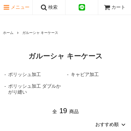
ピンク・レッド系
メニュー
検索
カート
パープル・ブラウン系
グレー・ブラック系
ゴールド・シルバー系
国旗シリーズ
ホーム
ガルーシャ キーケース
日本伝文様シリーズ
ガルーシャ キーケース
ポリッシュ加工
キャビア加工
ポリッシュ加工 ダブルか
がり縫い
19
全
商品