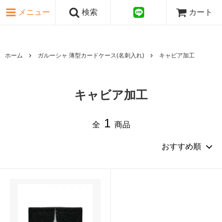
ピンク・レッド系
メニュー
検索
カート
パープル・ブラウン系
グレー・ブラック系
ゴールド・シルバー系
国旗シリーズ
ホーム
ガルーシャ 薄型カードケース(名刺入れ)
キャビア加工
日本伝文様シリーズ
キャビア加工
1
全
商品